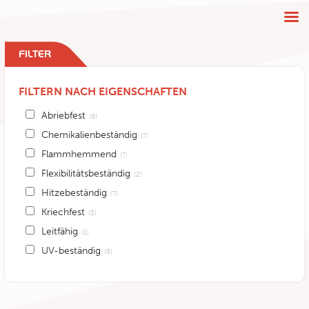
FILTER
FILTERN NACH EIGENSCHAFTEN
Abriebfest
(6)
Chemikalienbeständig
(7)
Flammhemmend
(7)
Flexibilitätsbeständig
(2)
Hitzebeständig
(7)
Kriechfest
(3)
Leitfähig
(1)
UV-beständig
(5)